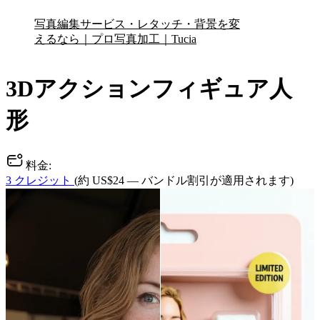
写真編集サービス・レタッチ・背景を変
えるなら｜プロ写真加工｜Tucia
3Dアクションフィギュア人
形
料金:
3 クレジット
(約 US$24 — バンドル割引が適用されます)