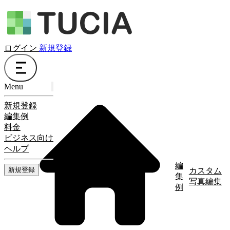
ログイン
新規登録
Menu
新規登録
編集例
料金
ビジネス向け
ヘルプ
編
新規登録
カスタム
集
写真編集
例