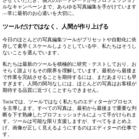
させていただき、個人のポートレートからプロフェッショナ
ルなキャンペーンまで、あらゆる写真編集を手がけています
—常に最初のお心遣いを大切に。
ツールだけではなく、人間が作り上げる
今日のほとんどの写真編集ツールがプリセットや自動化に依
存して素早くスケールしようとしている中、私たちはそうし
ないことを選んでいます。
私たちは最新のツールを積極的に研究・テストしており、お
そらく誰よりもその限界を理解しています。最初から最後ま
で作業を完結させることを期待するには、まだあまりにも早
すぎます。人間の関与なしには、ほとんどの写真はお客様が
期待する品質に近づくことすらできません。
Tuciaでは、ツールではなく私たちのエディターがプロセス
を主導します。すべての写真は、最初から最後まで重要な判
断を下す熟練したプロフェッショナルによって手がけられま
す。ツールは可能な限り支援しますが、すべてをまとめ上
げ、画像が正しく見えるようにするのはエディターの仕事で
す。