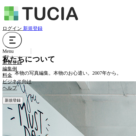
ログイン
新規登録
Menu
私たちについて
新規登録
編集例
本物の写真編集。本物のお心遣い。2007年から。
料金
ビジネス向け
ヘルプ
新規登録